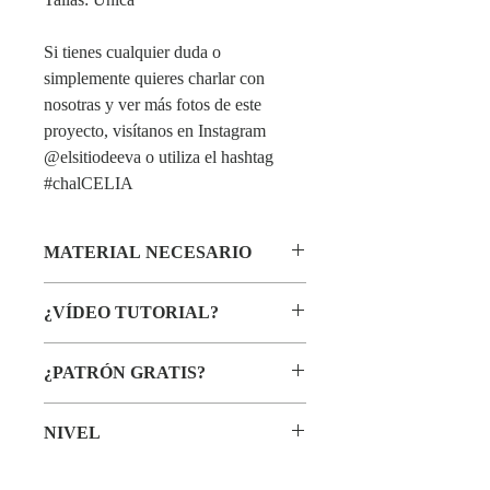
Si tienes cualquier duda o
simplemente quieres charlar con
nosotras y ver más fotos de este
proyecto, visítanos en Instagram
@elsitiodeeva o utiliza el hashtag
#chalCELIA
MATERIAL NECESARIO
Material necesario especificado en el
¿VÍDEO TUTORIAL?
patrón descargable en PDF.
Sí, tenéis un Vídeo Proyecto con el paso a
¿PATRÓN GRATIS?
paso, está disponible en las CLASES
ONLINE #tejeconEVA
Todos nuestros alumnos de las
CLASES
NIVEL
ONLINE #tejeconEVA
tienen acceso a la
biblioteca completa de patrones, puedes
Nivel de dificultad
MEDIO
hacer
click aquí
para descargar los