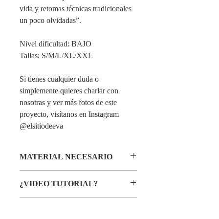
vida y retomas técnicas tradicionales
un poco olvidadas”.
Nivel dificultad: BAJO
Tallas: S/M/L/XL/XXL
Si tienes cualquier duda o
simplemente quieres charlar con
nosotras y ver más fotos de este
proyecto, visítanos en Instagram
@elsitiodeeva
MATERIAL NECESARIO
Material necesario especificado en el
¿VIDEO TUTORIAL?
patrón descargable en PDF.
Sí, tenéis un Vídeo Proyecto con el paso a
TALLA
paso, está disponible en las CLASES