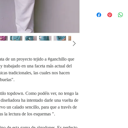
patrones, puedes hacer
Nivel de dificultad
ME
de los patrones GRATI
ta de un proyecto tejido a #ganchillo que
 trabajado en una faceta más actual del
nicas tradicionales, las cuales nos hacen
abuelas".
estilo topdown. Como podéis ver, no tengo la
i diseñadora ha intentado darle una vuelta de
evo un calado sencillo, para que a través de
s la lectura de los esquemas ".
fino de esta gama de algodones. Es perfecto