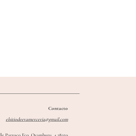
Contacto
elsitiodeevamerceria@gmail.com
lle Parroco Fco. Oyamburu, 4 28250