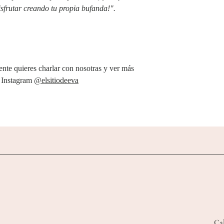
isfrutar creando tu propia bufanda!".
ente quieres charlar con nosotras y ver más
n Instagram
@elsitiodeeva
Ca