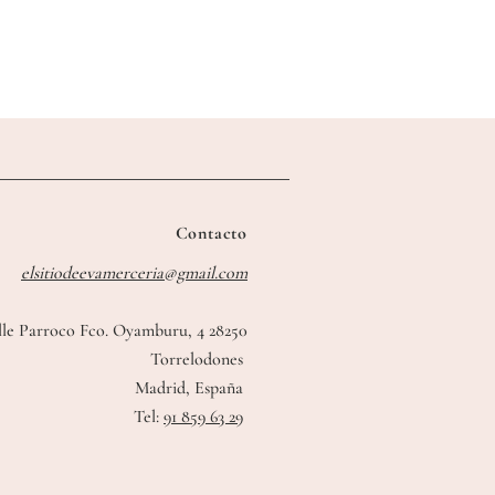
Contacto
elsitiodeevamerceria@gmail.com
lle Parroco Fco. Oyamburu, 4 28250
Torrelodones
Madrid, España
Tel:
91 859 63 29