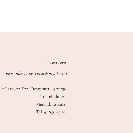
Contacto
elsitiodeevamerceria@gmail.com
lle Parroco Fco. Oyamburu, 4 28250
Torrelodones
Madrid, España
Tel:
91 859 63 29