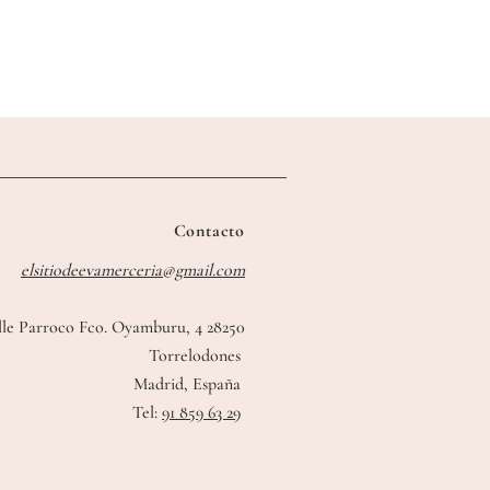
Contacto
elsitiodeevamerceria@gmail.com
lle Parroco Fco. Oyamburu, 4 28250
Torrelodones
Madrid, España
Tel:
91 859 63 29