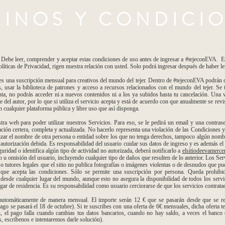
MINOS Y CONDICI
, comprender y aceptar estas condiciones de uso antes de ingresar a #tejeconEVA. En el
líticas de Privacidad, rigen nuestra relación con usted. Solo podrá ingresar después de haber l
 suscripción mensual para creativos del mundo del tejer. Dentro de #tejeconEVA podrán co
s, usar la biblioteca de patrones y acceso a recursos relacionados con el mundo del tejer. Se
nta, no podrás acceder ni a nuevos contenidos ni a los ya subidos hasta tu cancelación. Una v
e del autor, por lo que si utiliza el servicio acepta y está de acuerdo con que anualmente se rev
en cualquier plataforma pública y libre uso que así disponga.
 web para poder utilizar nuestros Servicios. Para eso, se le pedirá un email y una contrase
ión certera, completa y actualizada. No hacerlo representa una violación de las Condiciones y 
lizar el nombre de otra persona o entidad sobre los que no tenga derechos, tampoco algún nomb
autorización debida. Es responsabilidad del usuario cuidar sus datos de ingreso y es además el
uridad o identifica algún tipo de actividad no autorizada, deberá notificarlo a
elsitiodeevamerc
o u omisión del usuario, incluyendo cualquier tipo de daños que resulten de lo anterior. Los S
o tutores legales que el sitio no publica fotografías o imágenes violentas o de desnudos que pu
 que acepta las condiciones. Sólo se permite una suscripción por persona. Queda prohibi
 desde cualquier lugar del mundo, aunque esto no asegura la disponibilidad de todos los serv
gar de residencia. Es su responsabilidad como usuario cerciorarse de que los servicios contratad
automáticamente de manera mensual. El importe serán 12 € que se pasarán desde que se rea
ago se pasará el 18 de octubre). Si te suscribes con una oferta de 6€ mensuales, dicha oferta te
, el pago falla cuando cambias tus datos bancarios, cuando no hay saldo, a veces el banco d
s, escríbenos e intentaremos darle solución).