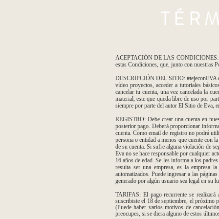
TÉR
ACEPTACIÓN DE LAS CONDICIONES: Debe leer
estas Condiciones, que, junto con nuestras Po
DESCRIPCIÓN DEL SITIO: #tejeconEVA es una
vídeo proyectos, acceder a tutoriales básico
cancelar tu cuenta, una vez cancelada la cue
material, este que queda libre de uso por part
siempre por parte del autor El Sitio de Eva, 
REGISTRO: Debe crear una cuenta en nuestra
posterior pago. Deberá proporcionar informac
cuenta. Como email de registro no podrá uti
persona o entidad a menos que cuente con la 
de su cuenta. Si sufre alguna violación de seg
Eva no se hace responsable por cualquier act
16 años de edad. Se les informa a los padres 
resulta ser una empresa, es la empresa la
automatizados. Puede ingresar a las páginas
generado por algún usuario sea legal en su lu
TARIFAS: El pago recurrente se realizará 
suscribiste el 18 de septiembre, el próximo p
(Puede haber varios motivos de cancelación
preocupes, si se diera alguno de estos último