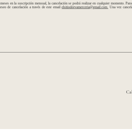
 en la suscripción mensual, la cancelación se podrá realizar en cualquier momento. Para c
eseo de cancelación a través de este email
elsitiodeevamerceria@gmail.com.
Una vez cancela
Ca