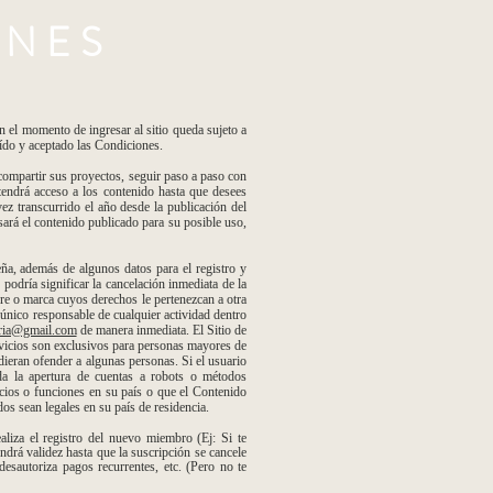
ONES
 momento de ingresar al sitio queda sujeto a
eído y aceptado las Condiciones.
mpartir sus proyectos, seguir paso a paso con
 tendrá acceso a los contenido hasta que desees
ez transcurrido el año desde la publicación del
isará el contenido publicado para su posible uso,
ña, además de algunos datos para el registro y
podría significar la cancelación inmediata de la
re o marca cuyos derechos le pertenezcan a otra
 único responsable de cualquier actividad dentro
eria@gmail.com
de manera inmediata. El Sitio de
ervicios son exclusivos para personas mayores de
dieran ofender a algunas personas. Si el usuario
da la apertura de cuentas a robots o métodos
icios o funciones en su país o que el Contenido
os sean legales en su país de residencia.
liza el registro del nuevo miembro (Ej: Si te
ndrá validez hasta que la suscripción se cancele
esautoriza pagos recurrentes, etc. (Pero no te