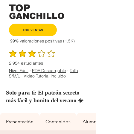
TOP
GANCHILLO
TOP VENTAS
99% valoraciones positivas (1.5K)
la calificación promedio es 3 de 5
2.954 estudiantes
Nivel Fácil
·
PDF Descargable
·
Talla
S/M/L
·
Vídeo Tutorial Incluido
Solo para ti: El patrón secreto
más fácil y bonito del verano ☀️
Presentación
Contenidos
Alumnos