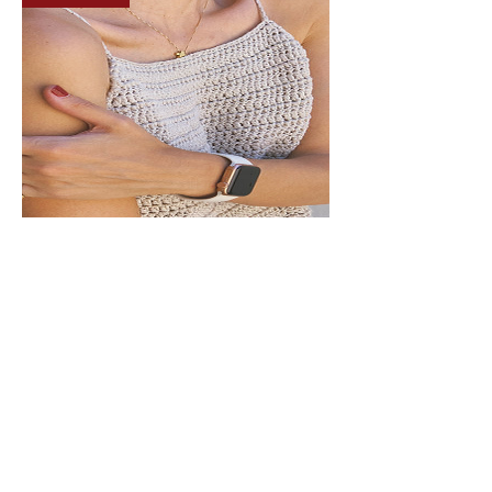
90%Off PATRON y
VIDEO - TOP HILDE
GANCHILLO